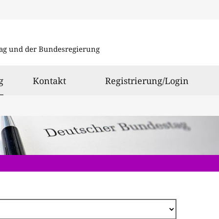
Direkt
zum
ag und der Bundesregierung
Inhalt
ausgewählt
g
Kontakt
Registrierung/Login