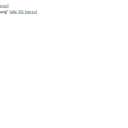
erzu]
rung"
[alle SG hierzu]