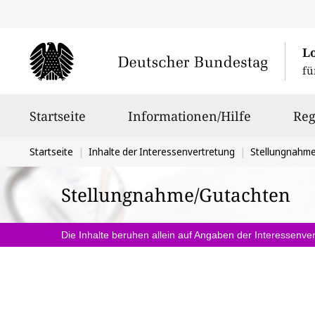
L
fü
Hauptnavigation
Startseite
Informationen/Hilfe
Reg
Sie
Startseite
Inhalte der Interessenvertretung
Stellungnahm
befinden
Stellungnahme/Gutachten
sich
hier:
Die Inhalte beruhen allein auf Angaben der Interessenver