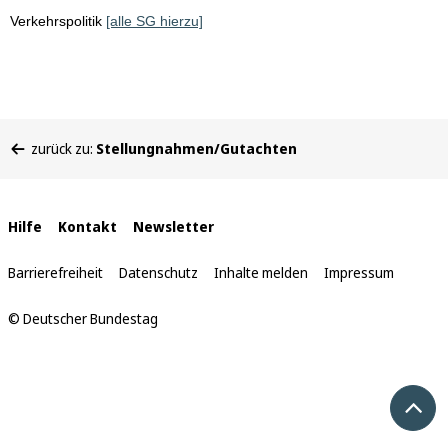
Verkehrspolitik
[alle SG hierzu]
Sie
zurück zu:
Stellungnahmen/Gutachten
befinden
sich
hier:
Interne
Hilfe
Kontakt
Newsletter
Links
Barrierefreiheit
Datenschutz
Inhalte melden
Impressum
© Deutscher Bundestag
Nach