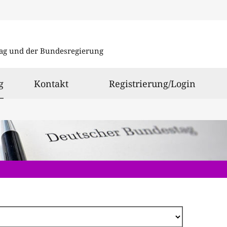
Direkt
zum
ag und der Bundesregierung
Inhalt
ausgewählt
g
Kontakt
Registrierung/Login