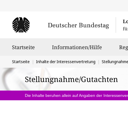
L
fü
Hauptnavigation
Startseite
Informationen/Hilfe
Reg
Sie
Startseite
Inhalte der Interessenvertretung
Stellungnahm
befinden
Stellungnahme/Gutachten
sich
hier:
Die Inhalte beruhen allein auf Angaben der Interessenver