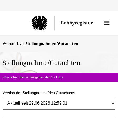
Direk
zum
Men
Lobbyregister
Inhal
öffne
Sie
zurück zu:
Stellungnahmen/Gutachten
befinden
sich
Stellungnahme/Gutachten
hier:
Inhalte beruhen auf Angaben der IV -
Infos
Version der Stellungnahme/des Gutachtens