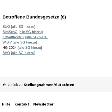
Betroffene Bundesgesetze (6)
SÜG
[alle SG hierzu]
BImSchG
[alle SG hierzu]
KrWaffKontrG
[alle SG hierzu]
WiSiV
[alle SG hierzu]
HG 2024
[alle SG hierzu]
BHO
[alle SG hierzu]
Sie
zurück zu:
Stellungnahmen/Gutachten
befinden
sich
hier:
Interne
Hilfe
Kontakt
Newsletter