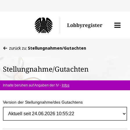
Direk
zum
Men
Lobbyregister
Inhal
öffne
Sie
zurück zu:
Stellungnahmen/Gutachten
befinden
sich
Stellungnahme/Gutachten
hier:
Inhalte beruhen auf Angaben der IV -
Infos
Version der Stellungnahme/des Gutachtens