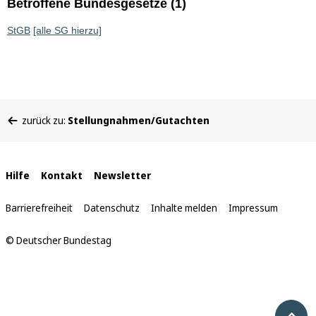
Betroffene Bundesgesetze (1)
StGB
[alle SG hierzu]
Sie
zurück zu:
Stellungnahmen/Gutachten
befinden
sich
hier:
Interne
Hilfe
Kontakt
Newsletter
Links
Barrierefreiheit
Datenschutz
Inhalte melden
Impressum
© Deutscher Bundestag
Nach