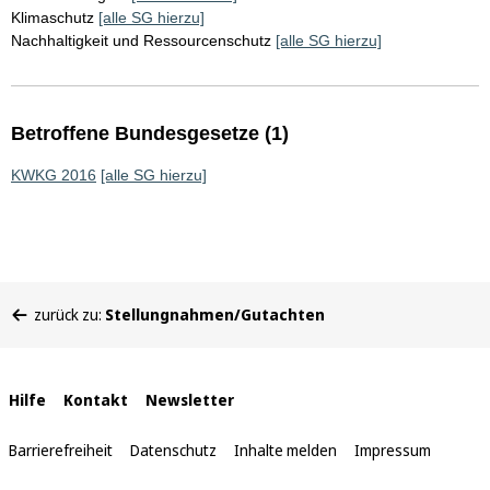
Klimaschutz
[alle SG hierzu]
Nachhaltigkeit und Ressourcenschutz
[alle SG hierzu]
Betroffene Bundesgesetze (1)
KWKG 2016
[alle SG hierzu]
Sie
zurück zu:
Stellungnahmen/Gutachten
befinden
sich
hier:
Interne
Hilfe
Kontakt
Newsletter
Links
Barrierefreiheit
Datenschutz
Inhalte melden
Impressum