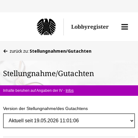
Direk
zum
Men
Lobbyregister
Inhal
öffne
Sie
zurück zu:
Stellungnahmen/Gutachten
befinden
sich
Stellungnahme/Gutachten
hier:
Inhalte beruhen auf Angaben der IV -
Infos
Version der Stellungnahme/des Gutachtens