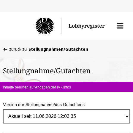
Direk
zum
Men
Lobbyregister
Inhal
öffne
Sie
zurück zu:
Stellungnahmen/Gutachten
befinden
sich
Stellungnahme/Gutachten
hier:
Inhalte beruhen auf Angaben der IV -
Infos
Version der Stellungnahme/des Gutachtens