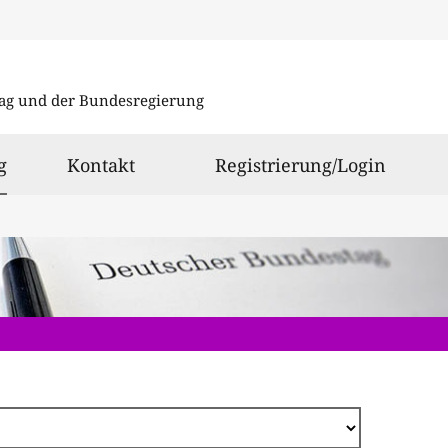
Direkt
zum
ag und der Bundesregierung
Inhalt
ausgewählt
g
Kontakt
Registrierung/Login