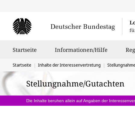
L
fü
Hauptnavigation
Startseite
Informationen/Hilfe
Reg
Sie
Startseite
Inhalte der Interessenvertretung
Stellungnahm
befinden
Stellungnahme/Gutachten
sich
hier:
Die Inhalte beruhen allein auf Angaben der Interessenver