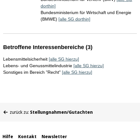
dorthin]
Bundesministerium für Wirtschaft und Energie
(BMWE)
[alle SG dorthin]
Betroffene Interessenbereiche (3)
Lebensmittelsicherheit
[alle SG hierzu]
Lebens- und Genussmittelindustrie
[alle SG hierzu]
Sonstiges im Bereich "Recht"
[alle SG hierzu]
Sie
zurück zu:
Stellungnahmen/Gutachten
befinden
sich
hier:
Interne
Hilfe
Kontakt
Newsletter