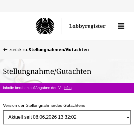
Direk
zum
Men
Lobbyregister
Inhal
öffne
Sie
zurück zu:
Stellungnahmen/Gutachten
befinden
sich
Stellungnahme/Gutachten
hier:
Inhalte beruhen auf Angaben der IV -
Infos
Version der Stellungnahme/des Gutachtens