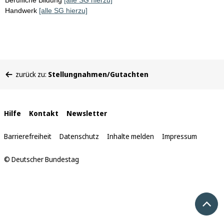
Berufliche Bildung
[alle SG hierzu]
Handwerk
[alle SG hierzu]
Sie
zurück zu:
Stellungnahmen/Gutachten
befinden
sich
hier:
Interne
Hilfe
Kontakt
Newsletter
Links
Barrierefreiheit
Datenschutz
Inhalte melden
Impressum
© Deutscher Bundestag
Nach