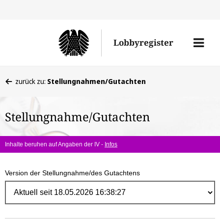
Direk
zum
Men
Lobbyregister
Inhal
öffne
Sie
zurück zu:
Stellungnahmen/Gutachten
befinden
sich
Stellungnahme/Gutachten
hier:
Inhalte beruhen auf Angaben der IV -
Infos
Version der Stellungnahme/des Gutachtens