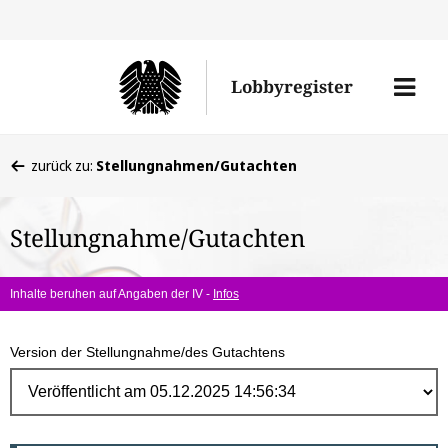
Direk
zum
Men
Lobbyregister
Inhal
öffne
Sie
zurück zu:
Stellungnahmen/Gutachten
befinden
sich
Stellungnahme/Gutachten
hier:
Inhalte beruhen auf Angaben der IV -
Infos
Version der Stellungnahme/des Gutachtens