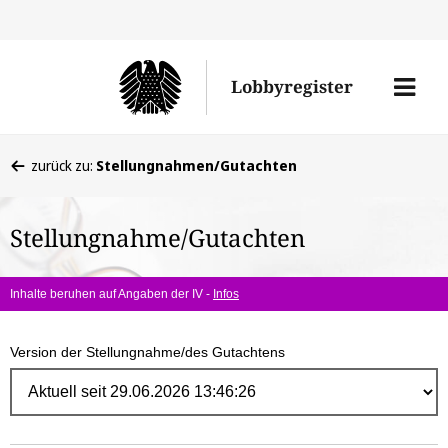
Direk
zum
Men
Lobbyregister
Inhal
öffne
Sie
zurück zu:
Stellungnahmen/Gutachten
befinden
sich
Stellungnahme/Gutachten
hier:
Inhalte beruhen auf Angaben der IV -
Infos
Version der Stellungnahme/des Gutachtens