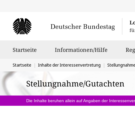
L
fü
Hauptnavigation
Startseite
Informationen/Hilfe
Reg
Sie
Startseite
Inhalte der Interessenvertretung
Stellungnahm
befinden
Stellungnahme/Gutachten
sich
hier:
Die Inhalte beruhen allein auf Angaben der Interessenver