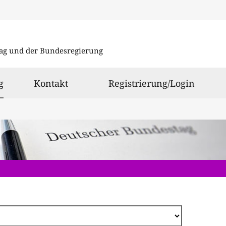
Direkt
zum
ag und der Bundesregierung
Inhalt
ausgewählt
g
Kontakt
Registrierung/Login