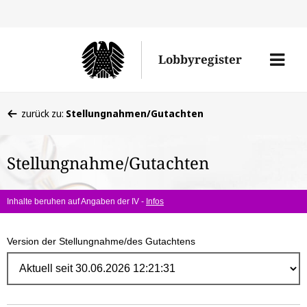
Direk
zum
Men
Lobbyregister
Inhal
öffne
Sie
zurück zu:
Stellungnahmen/Gutachten
befinden
sich
Stellungnahme/Gutachten
hier:
Inhalte beruhen auf Angaben der IV -
Infos
Version der Stellungnahme/des Gutachtens