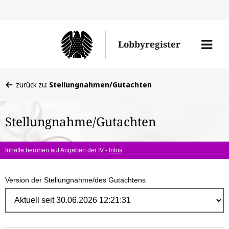
Direk
zum
Men
Lobbyregister
Inhal
öffne
Sie
zurück zu:
Stellungnahmen/Gutachten
befinden
sich
Stellungnahme/Gutachten
hier:
Inhalte beruhen auf Angaben der IV -
Infos
Version der Stellungnahme/des Gutachtens