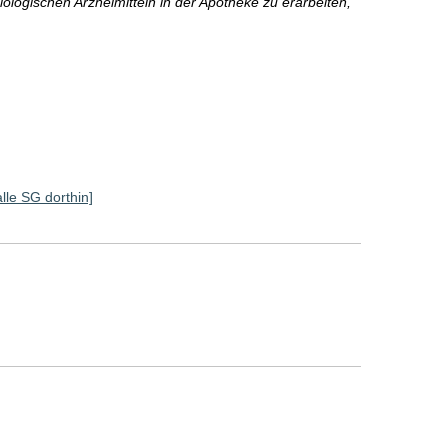
iologischen Arzneimitteln in der Apotheke zu erarbeiten,
alle SG dorthin]