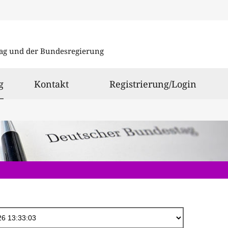
Direkt
zum
ag und der Bundesregierung
Inhalt
ausgewählt
g
Kontakt
Registrierung/Login