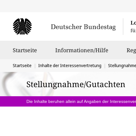
L
fü
Hauptnavigation
Startseite
Informationen/Hilfe
Reg
Sie
Startseite
Inhalte der Interessenvertretung
Stellungnahm
befinden
Stellungnahme/Gutachten
sich
hier:
Die Inhalte beruhen allein auf Angaben der Interessenver