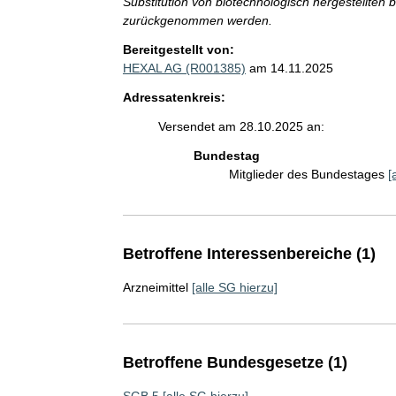
Substitution von biotechnologisch hergestellten b
zurückgenommen werden.
Bereitgestellt von:
HEXAL AG (R001385)
am 14.11.2025
Adressatenkreis:
Versendet am 28.10.2025 an:
Bundestag
Mitglieder des Bundestages
[
Betroffene Interessenbereiche (1)
Arzneimittel
[alle SG hierzu]
Betroffene Bundesgesetze (1)
SGB 5
[alle SG hierzu]