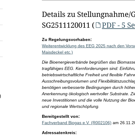
Details zu Stellungnahme/
SG2511120011 (
PDF - 5 S
Zu Regelungsvorhaben:
Weiterentwicklung des EEG 2025 nach den Vor
Maisdeckel etc.)
Die Bioenergieverbände begrüßen das Biomasse
tragfähiges EEG. Kernforderungen sind: Einfüh
betriebswirtschaftliche Freiheit und flexible Fa
Ausschreibungsvolumen und Flexibilitätszuschl
benötigen verbesserte Bedingungen durch höher
Anerkennung ökologisch wertvoller Substrate. Zie
)
neue Investitionen und die volle Nutzung der Bio
und regionale Wertschöpfung.
Bereitgestellt von:
Fachverband Biogas e.V. (R002106)
am 26.11.2
Adressatenkreis: