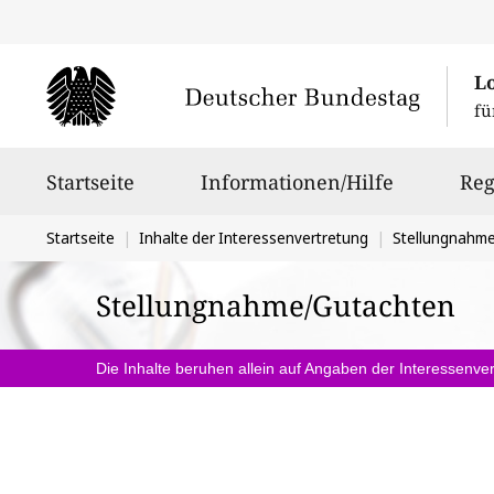
L
fü
Hauptnavigation
Startseite
Informationen/Hilfe
Reg
Sie
Startseite
Inhalte der Interessenvertretung
Stellungnahm
befinden
Stellungnahme/Gutachten
sich
hier:
Die Inhalte beruhen allein auf Angaben der Interessenver