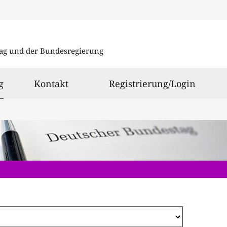
Direkt
zum
ag und der Bundesregierung
Inhalt
ausgewählt
g
Kontakt
Registrierung/Login