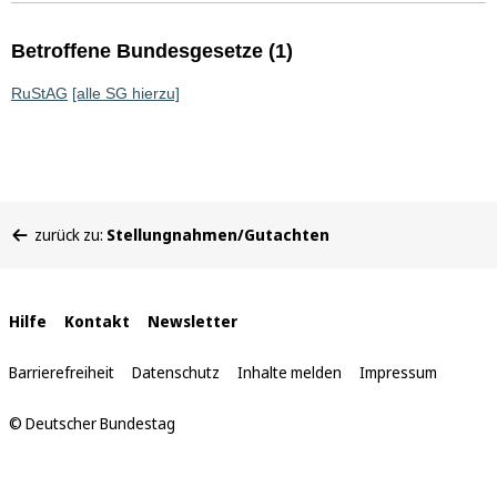
Betroffene Bundesgesetze (1)
RuStAG
[alle SG hierzu]
Sie
zurück zu:
Stellungnahmen/Gutachten
befinden
sich
hier:
Interne
Hilfe
Kontakt
Newsletter
Links
Barrierefreiheit
Datenschutz
Inhalte melden
Impressum
© Deutscher Bundestag