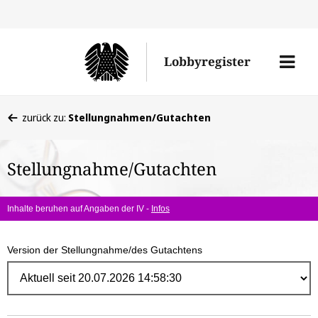
Direk
zum
Men
Lobbyregister
Inhal
öffne
Sie
zurück zu:
Stellungnahmen/Gutachten
befinden
sich
Stellungnahme/Gutachten
hier:
Inhalte beruhen auf Angaben der IV -
Infos
Version der Stellungnahme/des Gutachtens