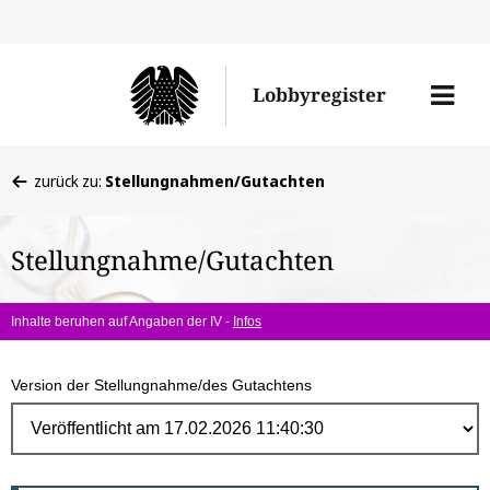
Direk
zum
Men
Lobbyregister
Inhal
öffne
Sie
zurück zu:
Stellungnahmen/Gutachten
befinden
sich
Stellungnahme/Gutachten
hier:
Inhalte beruhen auf Angaben der IV -
Infos
Version der Stellungnahme/des Gutachtens