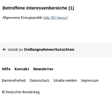
Betroffene Interessenbereiche (1)
Allgemeine Energiepolitik
[alle SG hierzu]
Sie
zurück zu:
Stellungnahmen/Gutachten
befinden
sich
hier:
Interne
Hilfe
Kontakt
Newsletter
Links
Barrierefreiheit
Datenschutz
Inhalte melden
Impressum
© Deutscher Bundestag