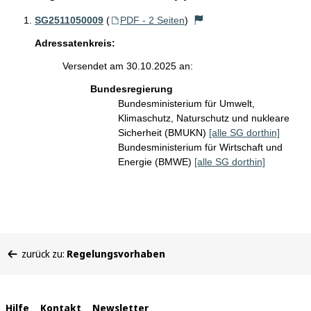
SG2511050009
(
PDF - 2 Seiten
)
Adressatenkreis:
Versendet am 30.10.2025 an:
Bundesregierung
Bundesministerium für Umwelt,
Klimaschutz, Naturschutz und nukleare
Sicherheit (BMUKN)
[alle SG dorthin]
Bundesministerium für Wirtschaft und
Energie (BMWE)
[alle SG dorthin]
Sie
zurück zu:
Regelungsvorhaben
befinden
sich
hier:
Interne
Hilfe
Kontakt
Newsletter