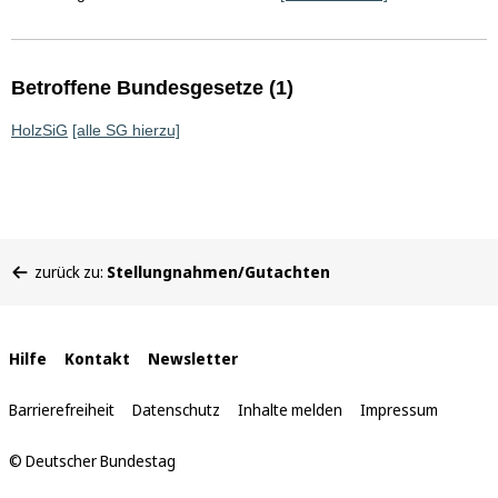
Betroffene Bundesgesetze (1)
HolzSiG
[alle SG hierzu]
Sie
zurück zu:
Stellungnahmen/Gutachten
befinden
sich
hier:
Interne
Hilfe
Kontakt
Newsletter
Links
Barrierefreiheit
Datenschutz
Inhalte melden
Impressum
© Deutscher Bundestag