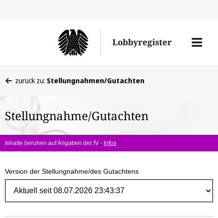
Direk
zum
Men
Lobbyregister
Inhal
öffne
Sie
zurück zu:
Stellungnahmen/Gutachten
befinden
sich
Stellungnahme/Gutachten
hier:
Inhalte beruhen auf Angaben der IV -
Infos
Version der Stellungnahme/des Gutachtens