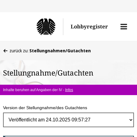
Direk
zum
Men
Lobbyregister
Inhal
öffne
Sie
zurück zu:
Stellungnahmen/Gutachten
befinden
sich
Stellungnahme/Gutachten
hier:
Inhalte beruhen auf Angaben der IV -
Infos
Version der Stellungnahme/des Gutachtens