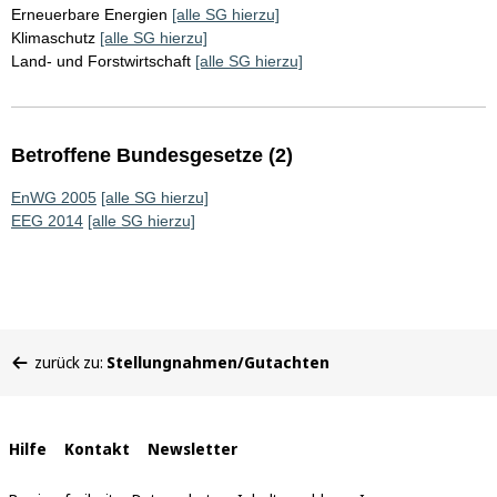
Erneuerbare Energien
[alle SG hierzu]
Klimaschutz
[alle SG hierzu]
Land- und Forstwirtschaft
[alle SG hierzu]
Betroffene Bundesgesetze (2)
EnWG 2005
[alle SG hierzu]
EEG 2014
[alle SG hierzu]
Sie
zurück zu:
Stellungnahmen/Gutachten
befinden
sich
hier:
Interne
Hilfe
Kontakt
Newsletter
Links