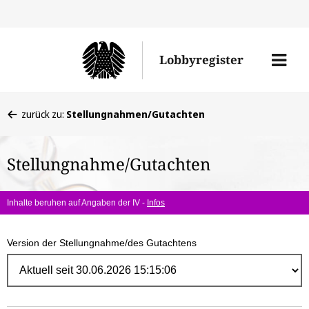
Direk
zum
Men
Lobbyregister
Inhal
öffne
Sie
zurück zu:
Stellungnahmen/Gutachten
befinden
sich
Stellungnahme/Gutachten
hier:
Inhalte beruhen auf Angaben der IV -
Infos
Version der Stellungnahme/des Gutachtens