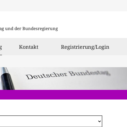
Direkt
zum
ag und der Bundesregierung
Inhalt
ausgewählt
g
Kontakt
Registrierung/Login