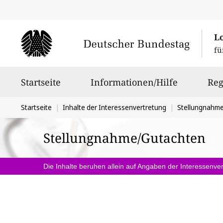
L
fü
Hauptnavigation
Startseite
Informationen/Hilfe
Reg
Sie
Startseite
Inhalte der Interessenvertretung
Stellungnahm
befinden
Stellungnahme/Gutachten
sich
hier:
Die Inhalte beruhen allein auf Angaben der Interessenver