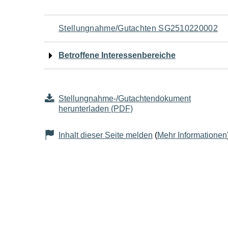
Navigation
Stellungnahme/Gutachten SG2510220002
für
Betroffene Interessenbereiche
den
Seiteninhalt
Stellungnahme-/Gutachtendokument
herunterladen (PDF)
Inhalt dieser Seite melden
(
Mehr Informationen