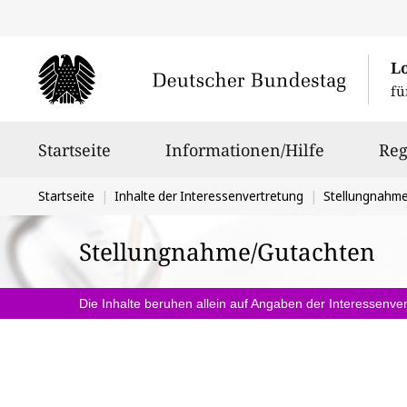
L
fü
Hauptnavigation
Startseite
Informationen/Hilfe
Reg
Sie
Startseite
Inhalte der Interessenvertretung
Stellungnahm
befinden
Stellungnahme/Gutachten
sich
hier:
Die Inhalte beruhen allein auf Angaben der Interessenver