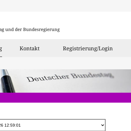
Direkt
zum
ag und der Bundesregierung
Inhalt
ausgewählt
g
Kontakt
Registrierung/Login