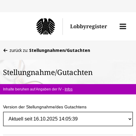
Direk
zum
Men
Lobbyregister
Inhal
öffne
Sie
zurück zu:
Stellungnahmen/Gutachten
befinden
sich
Stellungnahme/Gutachten
hier:
Inhalte beruhen auf Angaben der IV -
Infos
Version der Stellungnahme/des Gutachtens