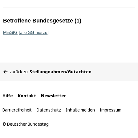
Betroffene Bundesgesetze (1)
MinStG
[alle SG hierzu]
Sie
zurück zu:
Stellungnahmen/Gutachten
befinden
sich
hier:
Interne
Hilfe
Kontakt
Newsletter
Links
Barrierefreiheit
Datenschutz
Inhalte melden
Impressum
© Deutscher Bundestag