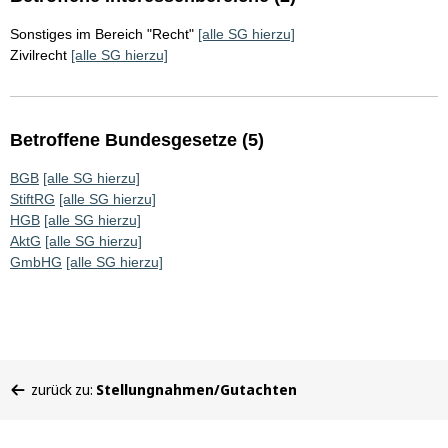
Sonstiges im Bereich "Recht"
[alle SG hierzu]
Zivilrecht
[alle SG hierzu]
Betroffene Bundesgesetze (5)
BGB
[alle SG hierzu]
StiftRG
[alle SG hierzu]
HGB
[alle SG hierzu]
AktG
[alle SG hierzu]
GmbHG
[alle SG hierzu]
Sie
zurück zu:
Stellungnahmen/Gutachten
befinden
sich