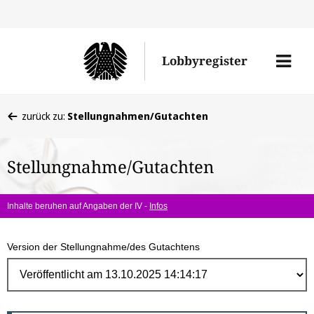
Direk
zum
Men
Lobbyregister
Inhal
öffne
Sie
zurück zu:
Stellungnahmen/Gutachten
befinden
sich
Stellungnahme/Gutachten
hier:
Inhalte beruhen auf Angaben der IV -
Infos
Version der Stellungnahme/des Gutachtens