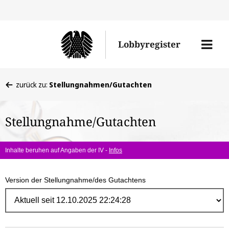
Direk
zum
Men
Lobbyregister
Inhal
öffne
Sie
zurück zu:
Stellungnahmen/Gutachten
befinden
sich
Stellungnahme/Gutachten
hier:
Inhalte beruhen auf Angaben der IV -
Infos
Version der Stellungnahme/des Gutachtens