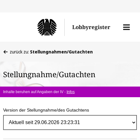
Direk
zum
Men
Lobbyregister
Inhal
öffne
Sie
zurück zu:
Stellungnahmen/Gutachten
befinden
sich
Stellungnahme/Gutachten
hier:
Inhalte beruhen auf Angaben der IV -
Infos
Version der Stellungnahme/des Gutachtens