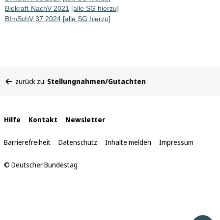
Biokraft-NachV 2021
[alle SG hierzu]
BImSchV 37 2024
[alle SG hierzu]
Sie
zurück zu:
Stellungnahmen/Gutachten
befinden
sich
hier:
Interne
Hilfe
Kontakt
Newsletter
Links
Barrierefreiheit
Datenschutz
Inhalte melden
Impressum
© Deutscher Bundestag