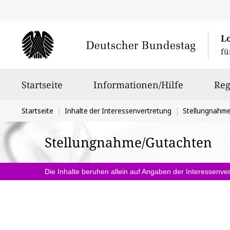
L
fü
Hauptnavigation
Startseite
Informationen/Hilfe
Reg
Sie
Startseite
Inhalte der Interessenvertretung
Stellungnahm
befinden
Stellungnahme/Gutachten
sich
hier:
Die Inhalte beruhen allein auf Angaben der Interessenver