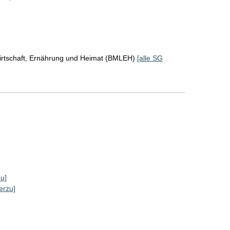
irtschaft, Ernährung und Heimat (BMLEH)
[alle SG
zu]
erzu]