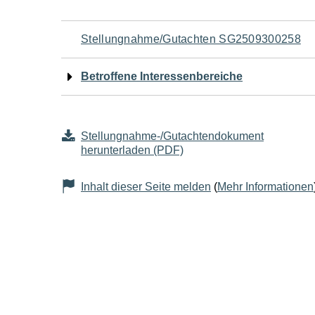
Navigation
Stellungnahme/Gutachten SG2509300258
für
Betroffene Interessenbereiche
den
Seiteninhalt
Stellungnahme-/Gutachtendokument
herunterladen (PDF)
Inhalt dieser Seite melden
(
Mehr Informationen