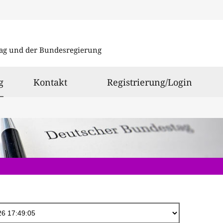
Direkt
zum
ag und der Bundesregierung
Inhalt
ausgewählt
g
Kontakt
Registrierung/Login