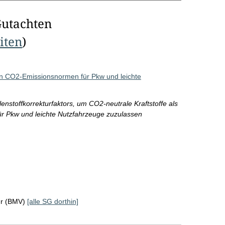
Gutachten
eiten
)
den CO2-Emissionsnormen für Pkw und leichte
stoffkorrekturfaktors, um CO2-neutrale Kraftstoffe als
ür Pkw und leichte Nutzfahrzeuge zuzulassen
hr (BMV)
[alle SG dorthin]