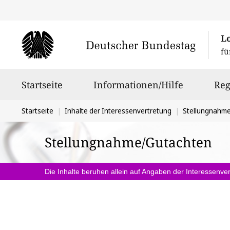
L
fü
Hauptnavigation
Startseite
Informationen/Hilfe
Reg
Sie
Startseite
Inhalte der Interessenvertretung
Stellungnahm
befinden
Stellungnahme/Gutachten
sich
hier:
Die Inhalte beruhen allein auf Angaben der Interessenver