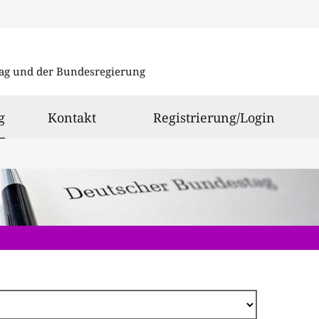
Direkt
zum
ag und der Bundesregierung
Inhalt
ausgewählt
g
Kontakt
Registrierung/Login