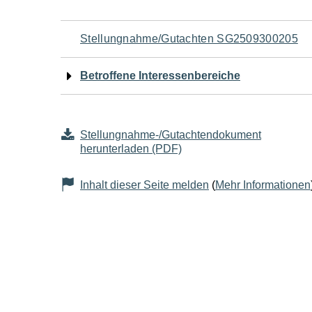
Navigation
Stellungnahme/Gutachten SG2509300205
für
Betroffene Interessenbereiche
den
Seiteninhalt
Stellungnahme-/Gutachtendokument
herunterladen (PDF)
Inhalt dieser Seite melden
(
Mehr Informationen