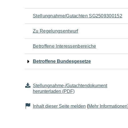
Navigation
Stellungnahme/Gutachten SG2509300152
für
Zu Regelungsentwurf
den
Betroffene Interessenbereiche
Seiteninhalt
Betroffene Bundesgesetze
Stellungnahme-/Gutachtendokument
herunterladen (PDF)
Inhalt dieser Seite melden
(
Mehr Informationen