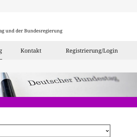
Direkt
zum
ag und der Bundesregierung
Inhalt
ausgewählt
g
Kontakt
Registrierung/Login