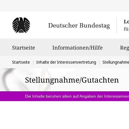
L
fü
Hauptnavigation
Startseite
Informationen/Hilfe
Reg
Sie
Startseite
Inhalte der Interessenvertretung
Stellungnahm
befinden
Stellungnahme/Gutachten
sich
hier:
Die Inhalte beruhen allein auf Angaben der Interessenver