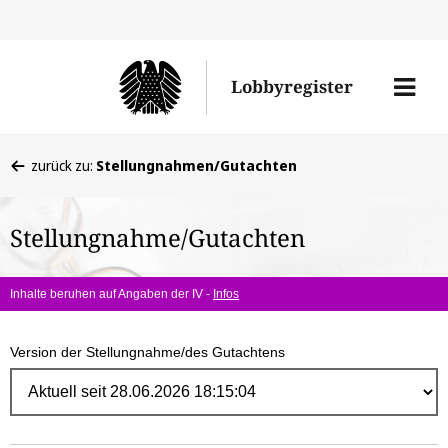
Direk
zum
Men
Lobbyregister
Inhal
öffne
Sie
zurück zu:
Stellungnahmen/Gutachten
befinden
sich
Stellungnahme/Gutachten
hier:
Inhalte beruhen auf Angaben der IV -
Infos
Version der Stellungnahme/des Gutachtens