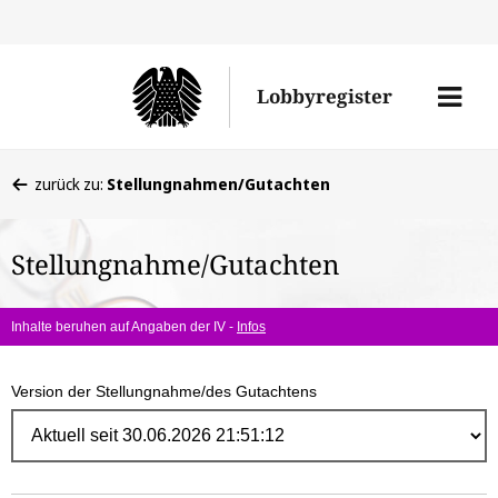
Direk
zum
Men
Lobbyregister
Inhal
öffne
Sie
zurück zu:
Stellungnahmen/Gutachten
befinden
sich
Stellungnahme/Gutachten
hier:
Inhalte beruhen auf Angaben der IV -
Infos
Version der Stellungnahme/des Gutachtens