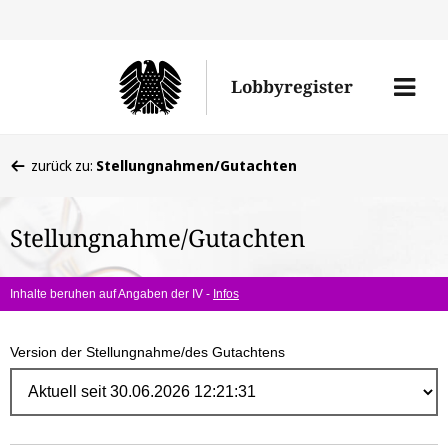
Direk
zum
Men
Lobbyregister
Inhal
öffne
Sie
zurück zu:
Stellungnahmen/Gutachten
befinden
sich
Stellungnahme/Gutachten
hier:
Inhalte beruhen auf Angaben der IV -
Infos
Version der Stellungnahme/des Gutachtens