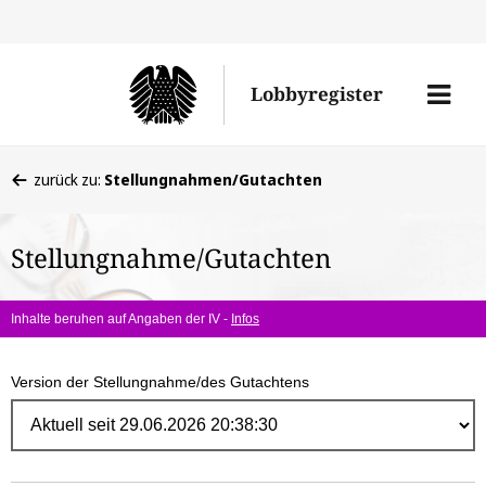
Direk
zum
Men
Lobbyregister
Inhal
öffne
Sie
zurück zu:
Stellungnahmen/Gutachten
befinden
sich
Stellungnahme/Gutachten
hier:
Inhalte beruhen auf Angaben der IV -
Infos
Version der Stellungnahme/des Gutachtens