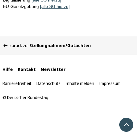
Digitalisierung
[alle SG hierzu]
EU-Gesetzgebung
[alle SG hierzu]
Sie
zurück zu:
Stellungnahmen/Gutachten
befinden
sich
hier:
Interne
Hilfe
Kontakt
Newsletter
Links
Barrierefreiheit
Datenschutz
Inhalte melden
Impressum
© Deutscher Bundestag
Nach