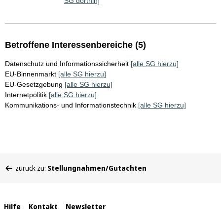
SG dorthin]
Betroffene Interessenbereiche (5)
Datenschutz und Informationssicherheit
[alle SG hierzu]
EU-Binnenmarkt
[alle SG hierzu]
EU-Gesetzgebung
[alle SG hierzu]
Internetpolitik
[alle SG hierzu]
Kommunikations- und Informationstechnik
[alle SG hierzu]
Sie
zurück zu:
Stellungnahmen/Gutachten
befinden
sich
hier:
Interne
Hilfe
Kontakt
Newsletter