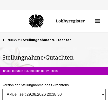
Direk
zum
Men
Lobbyregister
Inhal
öffne
Sie
zurück zu:
Stellungnahmen/Gutachten
befinden
sich
Stellungnahme/Gutachten
hier:
Inhalte beruhen auf Angaben der IV -
Infos
Version der Stellungnahme/des Gutachtens