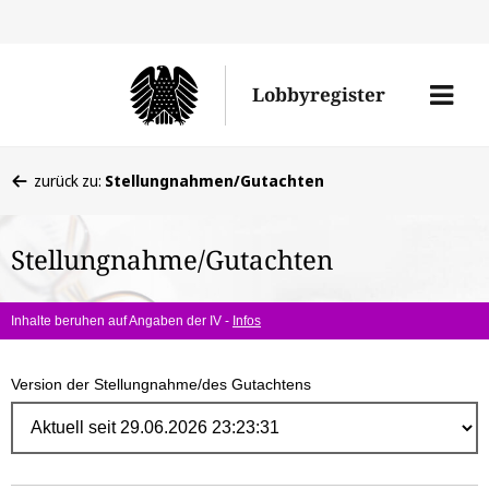
Direk
zum
Men
Lobbyregister
Inhal
öffne
Sie
zurück zu:
Stellungnahmen/Gutachten
befinden
sich
Stellungnahme/Gutachten
hier:
Inhalte beruhen auf Angaben der IV -
Infos
Version der Stellungnahme/des Gutachtens