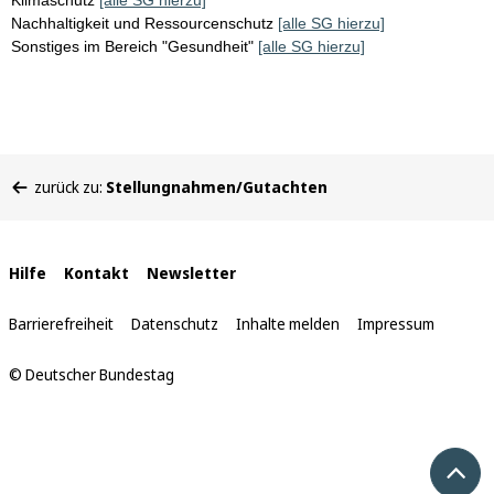
Klimaschutz
[alle SG hierzu]
Nachhaltigkeit und Ressourcenschutz
[alle SG hierzu]
Sonstiges im Bereich "Gesundheit"
[alle SG hierzu]
Sie
zurück zu:
Stellungnahmen/Gutachten
befinden
sich
hier:
Interne
Hilfe
Kontakt
Newsletter
Links
Barrierefreiheit
Datenschutz
Inhalte melden
Impressum
© Deutscher Bundestag
Nach