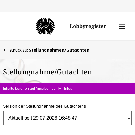
Direk
zum
Men
Lobbyregister
Inhal
öffne
Sie
zurück zu:
Stellungnahmen/Gutachten
befinden
sich
Stellungnahme/Gutachten
hier:
Inhalte beruhen auf Angaben der IV -
Infos
Version der Stellungnahme/des Gutachtens