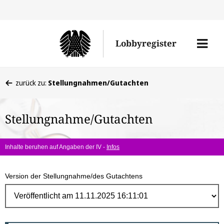
Direk
zum
Men
Lobbyregister
Inhal
öffne
Sie
zurück zu:
Stellungnahmen/Gutachten
befinden
sich
Stellungnahme/Gutachten
hier:
Inhalte beruhen auf Angaben der IV -
Infos
Version der Stellungnahme/des Gutachtens