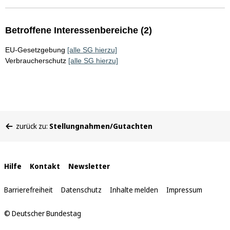
Betroffene Interessenbereiche (2)
EU-Gesetzgebung
[alle SG hierzu]
Verbraucherschutz
[alle SG hierzu]
Sie
zurück zu:
Stellungnahmen/Gutachten
befinden
sich
hier:
Interne
Hilfe
Kontakt
Newsletter
Links
Barrierefreiheit
Datenschutz
Inhalte melden
Impressum
© Deutscher Bundestag