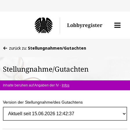
Direk
zum
Men
Lobbyregister
Inhal
öffne
Sie
zurück zu:
Stellungnahmen/Gutachten
befinden
sich
Stellungnahme/Gutachten
hier:
Inhalte beruhen auf Angaben der IV -
Infos
Version der Stellungnahme/des Gutachtens