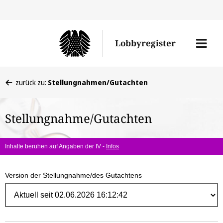
Direk
zum
Men
Lobbyregister
Inhal
öffne
Sie
zurück zu:
Stellungnahmen/Gutachten
befinden
sich
Stellungnahme/Gutachten
hier:
Inhalte beruhen auf Angaben der IV -
Infos
Version der Stellungnahme/des Gutachtens