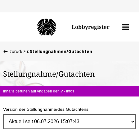
Direk
zum
Men
Lobbyregister
Inhal
öffne
Sie
zurück zu:
Stellungnahmen/Gutachten
befinden
sich
Stellungnahme/Gutachten
hier:
Inhalte beruhen auf Angaben der IV -
Infos
Version der Stellungnahme/des Gutachtens