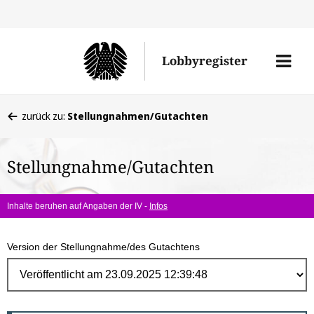
Direk
zum
Men
Lobbyregister
Inhal
öffne
Sie
zurück zu:
Stellungnahmen/Gutachten
befinden
sich
Stellungnahme/Gutachten
hier:
Inhalte beruhen auf Angaben der IV -
Infos
Version der Stellungnahme/des Gutachtens