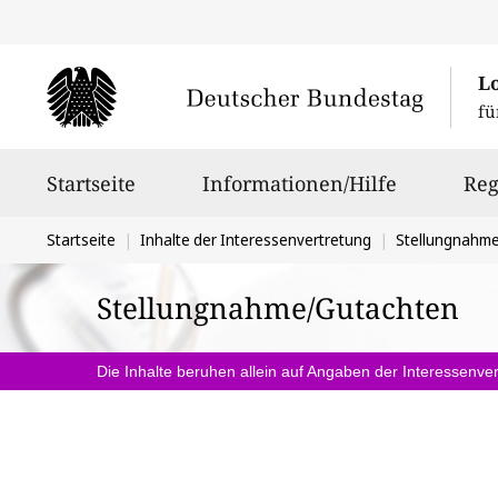
L
fü
Hauptnavigation
Startseite
Informationen/Hilfe
Reg
Sie
Startseite
Inhalte der Interessenvertretung
Stellungnahm
befinden
Stellungnahme/Gutachten
sich
hier:
Die Inhalte beruhen allein auf Angaben der Interessenver