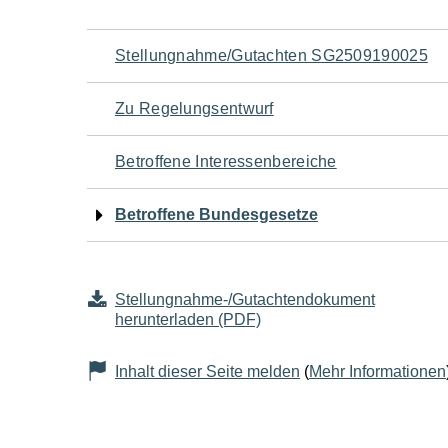
Navigation
Stellungnahme/Gutachten SG2509190025
für
Zu Regelungsentwurf
den
Betroffene Interessenbereiche
Seiteninhalt
Betroffene Bundesgesetze
Stellungnahme-/Gutachtendokument
herunterladen (PDF)
Inhalt dieser Seite melden
(
Mehr Informationen