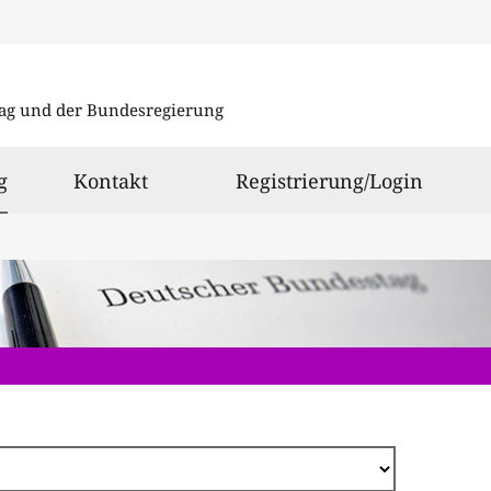
Direkt
zum
ag und der Bundesregierung
Inhalt
ausgewählt
g
Kontakt
Registrierung/Login