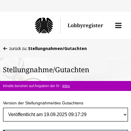
Direk
zum
Men
Lobbyregister
Inhal
öffne
Sie
zurück zu:
Stellungnahmen/Gutachten
befinden
sich
Stellungnahme/Gutachten
hier:
Inhalte beruhen auf Angaben der IV -
Infos
Version der Stellungnahme/des Gutachtens