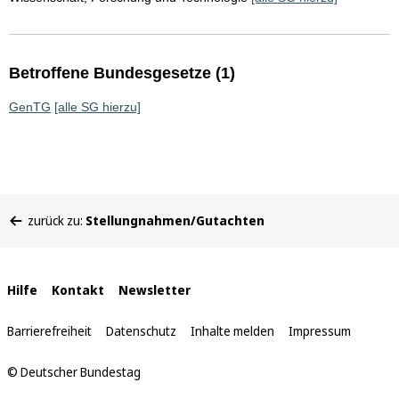
Betroffene Bundesgesetze (1)
GenTG
[alle SG hierzu]
Sie
zurück zu:
Stellungnahmen/Gutachten
befinden
sich
hier:
Interne
Hilfe
Kontakt
Newsletter
Links
Barrierefreiheit
Datenschutz
Inhalte melden
Impressum
© Deutscher Bundestag