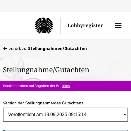
Direk
zum
Men
Lobbyregister
Inhal
öffne
Sie
zurück zu:
Stellungnahmen/Gutachten
befinden
sich
Stellungnahme/Gutachten
hier:
Inhalte beruhen auf Angaben der IV -
Infos
Version der Stellungnahme/des Gutachtens