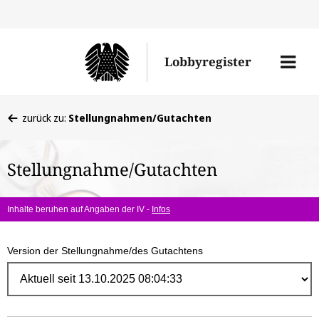
Direk
zum
Men
Lobbyregister
Inhal
öffne
Sie
zurück zu:
Stellungnahmen/Gutachten
befinden
sich
Stellungnahme/Gutachten
hier:
Inhalte beruhen auf Angaben der IV -
Infos
Version der Stellungnahme/des Gutachtens