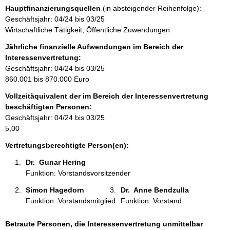
s
n
m
Hauptfinanzierungsquellen
(in absteigender Reihenfolge):
s
t
a
Geschäftsjahr: 04/24 bis 03/25
e
a
t
Wirtschaftliche Tätigkeit, Öffentliche Zuwendungen
k
i
t
Jährliche finanzielle Aufwendungen im Bereich der
o
i
Interessenvertretung:
n
n
Geschäftsjahr: 04/24 bis 03/25
e
f
860.001 bis 870.000 Euro
n
o
:
Vollzeitäquivalent der im Bereich der Interessenvertretung
r
beschäftigten Personen:
m
Geschäftsjahr: 04/24 bis 03/25
a
5,00
t
i
Vertretungsberechtigte Person(en):
o
Dr.  Gunar Hering 
n
Funktion: Vorstandsvorsitzender
e
n
Simon Hagedorn 
Dr.  Anne Bendzulla 
:
Funktion: Vorstandsmitglied
Funktion: Vorstand
Betraute Personen, die Interessenvertretung unmittelbar