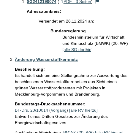
SG2412190074
(
PDF - 3 Seiten
)
Adressatenkreis:
Versendet am 28.11.2024 an:
Bundesregierung
Bundesministerium für Wirtschaft
und Klimaschutz (BMWK) (20. WP)
[alle SG dorthin]
Änderung Wasserstoffkernnetz
Beschreibung:
Es handelt sich um eine Stellungnahme zur Auswertung des 
beschlossenen Wasserstoffkernnetzes aus Sicht eines 
grünen Wasserstoffproduzenten mit Projekten in 
Mecklenburg-Vorpommern und Brandenburg. 
Bundestags-Drucksachennummer:
BT-Drs. 20/10014
(
Vorgang
)
[alle RV hierzu]
Entwurf eines Dritten Gesetzes zur Änderung des
Energiewirtschaftsgesetzes
Zuständiges Ministerium:
BMWK (20. WP)
[alle RV hierzu]