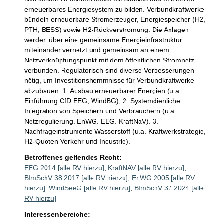
erneuerbares Energiesystem zu bilden. Verbundkraftwerke 
bündeln erneuerbare Stromerzeuger, Energiespeicher (H2, 
PTH, BESS) sowie H2-Rückverstromung. Die Anlagen 
werden über eine gemeinsame Energieinfrastruktur 
miteinander vernetzt und gemeinsam an einem 
Netzverknüpfungspunkt mit dem öffentlichen Stromnetz 
verbunden. Regulatorisch sind diverse Verbesserungen 
nötig, um Investitionshemmnisse für Verbundkraftwerke 
abzubauen: 1. Ausbau erneuerbarer Energien (u.a. 
Einführung CfD EEG, WindBG), 2. Systemdienliche 
Integration von Speichern und Verbrauchern (u.a. 
Netzregulierung, EnWG, EEG, KraftNaV), 3. 
Nachfrageinstrumente Wasserstoff (u.a. Kraftwerkstrategie, 
H2-Quoten Verkehr und Industrie).
Betroffenes geltendes Recht:
EEG 2014
[alle RV hierzu]
;
KraftNAV
[alle RV hierzu]
;
BImSchV 38 2017
[alle RV hierzu]
;
EnWG 2005
[alle RV
hierzu]
;
WindSeeG
[alle RV hierzu]
;
BImSchV 37 2024
[alle
RV hierzu]
Interessenbereiche: