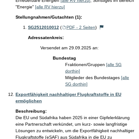
Erneuerbare Energien
[alle RV hierzu]
;
Sonstiges im Bereich
"Energie"
[alle RV hierzu]
Stellungnahmen/Gutachten (1):
SG2512010012
(
PDF - 2 Seiten
)
Adressatenkreis:
Versendet am 29.09.2025 an:
Bundestag
Fraktionen/Gruppen
[alle SG
dorthin]
Mitglieder des Bundestages
[alle
SG dorthin]
Exportfähigkeit nachhaltiger Flugkraftstoffe in EU
ermöglichen
Beschreibung:
Die EU und Südafrika haben 2025 in einer Gipfelerklärung 
eine Partnerschaft verkündet, um kurz- sowie langfristige 
Lösungen zu entwickeln, um die Exportfähigkeit nachhaltiger 
Flugkraftstoffe (eSAF) aus Südafrika in die EU zu 