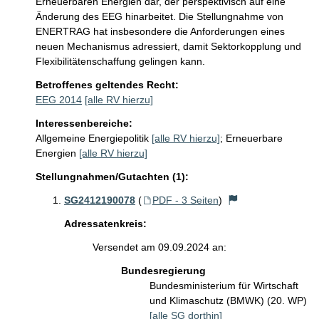
Erneuerbaren Energien dar, der perspektivisch auf eine 
Änderung des EEG hinarbeitet. Die Stellungnahme von 
ENERTRAG hat insbesondere die Anforderungen eines 
neuen Mechanismus adressiert, damit Sektorkopplung und 
Flexibilitätenschaffung gelingen kann. 
Betroffenes geltendes Recht:
EEG 2014
[alle RV hierzu]
Interessenbereiche:
Allgemeine Energiepolitik
[alle RV hierzu]
;
Erneuerbare
Energien
[alle RV hierzu]
Stellungnahmen/Gutachten (1):
SG2412190078
(
PDF - 3 Seiten
)
Adressatenkreis:
Versendet am 09.09.2024 an:
Bundesregierung
Bundesministerium für Wirtschaft
und Klimaschutz (BMWK) (20. WP)
[alle SG dorthin]