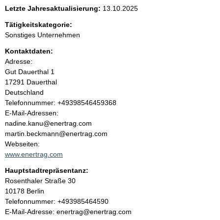
e
Letzte Jahresaktualisierung:
13.10.2025
n
Tätigkeitskategorie:
Sonstiges Unternehmen
i
Kontaktdaten:
Adresse:
n
Gut Dauerthal
1
17291
Dauerthal
h
Deutschland
K
Telefonnummer: +49398546459368
a
o
E-Mail-Adressen:
n
nadine.kanu@enertrag.com
l
t
martin.beckmann@enertrag.com
a
Webseiten:
t
k
www.enertrag.com
t
Hauptstadtrepräsentanz:
i
A
Rosenthaler Straße
30
n
d
10178
Berlin
f
r
K
Telefonnummer: +493985464590
o
e
o
E-Mail-Adresse: enertrag@enertrag.com
r