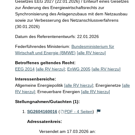
Gesetzes EEG 2027 (22.01.2026) / Entwurf eines Gesetzes
zur Änderung des Energiewirtschaftsrechts zur
Synchronisierung des Anlagenzubaus mit dem Netzausbau
sowie zur Verbesserung des Netzanschlussverfahrens
(30.01.2026)
Datum des Referentenentwurfs: 22.01.2026
Federführendes Ministerium:
Bundesministerium für
Wirtschaft und Energie (BMWE)
[alle RV hierzu]
Betroffenes geltendes Recht:
EEG 2014
[alle RV hierzu]
;
EnWG 2005
[alle RV hierzu]
Interessenbereiche:
Allgemeine Energiepolitik
[alle RV hierzu]
;
Energienetze
[alle
RV hierzu]
;
Erneuerbare Energien
[alle RV hierzu]
Stellungnahmen/Gutachten (1):
SG2604160016
(
PDF - 4 Seiten
)
Adressatenkreis:
Versendet am 17.03.2026 an: