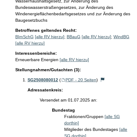
Wasserhaushaltsgesetz, zur Änderung des
Bundeswasserstraßengesetzes, zur Änderung des
Windenergieflächenbedarfsgesetzes und zur Änderung des
Baugesetzbuchs
Betroffenes geltendes Recht:
BImSchG
[alle RV hierzu]
;
BBauG
[alle RV hierzu]
;
WindBG
[alle RV hierzu]
Interessenbereiche:
Erneuerbare Energien
[alle RV hierzu]
Stellungnahmen/Gutachten (3):
SG2508080012
(
PDF - 20 Seiten
)
Adressatenkreis:
Versendet am 01.07.2025 an:
Bundestag
Fraktionen/Gruppen
[alle SG
dorthin]
Mitglieder des Bundestages
[alle
SG dorthin]