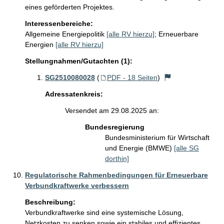
eines geförderten Projektes.  
Interessenbereiche:
Allgemeine Energiepolitik
[alle RV hierzu]
;
Erneuerbare
Energien
[alle RV hierzu]
Stellungnahmen/Gutachten (1):
SG2510080028
(
PDF - 18 Seiten
)
Adressatenkreis:
Versendet am 29.08.2025 an:
Bundesregierung
Bundesministerium für Wirtschaft
und Energie (BMWE)
[alle SG
dorthin]
Regulatorische Rahmenbedingungen für Erneuerbare
Verbundkraftwerke verbessern
Beschreibung:
Verbundkraftwerke sind eine systemische Lösung, 
Netzkosten zu senken sowie ein stabiles und effizientes 