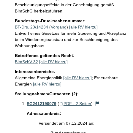
Beschleunigungseffekte in der Genehmigung gemäß 
BImSchG herbeizuführen. 
Bundestags-Drucksachennummer:
BT-Drs. 20/14234
(
Vorgang
)
[alle RV hierzu]
Entwurf eines Gesetzes für mehr Steuerung und Akzeptanz
beim Windenergieausbau und zur Beschleunigung des
Wohnungsbaus
Betroffenes geltendes Recht:
BImSchV 32
[alle RV hierzu]
Interessenbereiche:
Allgemeine Energiepolitik
[alle RV hierzu]
;
Erneuerbare
Energien
[alle RV hierzu]
Stellungnahmen/Gutachten (2):
SG2412190079
(
PDF - 2 Seiten
)
Adressatenkreis:
Versendet am 07.12.2024 an: