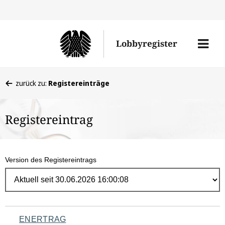
Direk
zum
Men
Lobbyregister
Inhal
öffne
Sie
zurück zu:
Registereinträge
befinden
sich
Registereintrag
hier:
Version des Registereintrags
Navigation
ENERTRAG