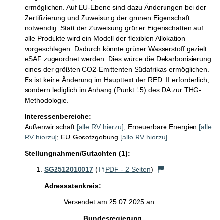
ermöglichen. Auf EU-Ebene sind dazu Änderungen bei der 
Zertifizierung und Zuweisung der grünen Eigenschaft 
notwendig. Statt der Zuweisung grüner Eigenschaften auf 
alle Produkte wird ein Modell der flexiblen Allokation 
vorgeschlagen. Dadurch könnte grüner Wasserstoff gezielt 
eSAF zugeordnet werden. Dies würde die Dekarbonisierung 
eines der größten CO2-Emittenten Südafrikas ermöglichen. 
Es ist keine Änderung im Haupttext der RED III erforderlich, 
sondern lediglich im Anhang (Punkt 15) des DA zur THG-
Methodologie.
Interessenbereiche:
Außenwirtschaft
[alle RV hierzu]
;
Erneuerbare Energien
[alle
RV hierzu]
;
EU-Gesetzgebung
[alle RV hierzu]
Stellungnahmen/Gutachten (1):
SG2512010017
(
PDF - 2 Seiten
)
Adressatenkreis:
Versendet am 25.07.2025 an:
Bundesregierung